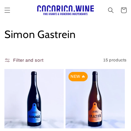
Skip to
content
Cart
C
Simon Gastrein
o
l
Filter and sort
15 products
l
NEW 🔥
e
c
t
i