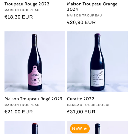
Troupeau Rouge 2022
Maison Troupeau Orange
o
2024
Vendor:
MAISON TROUPEAU
Vendor:
MAISON TROUPEAU
Regular
€18,30 EUR
n
Regular
€20,90 EUR
price
price
:
Maison Troupeau Rogé 2023
Curatte 2022
Vendor:
MAISON TROUPEAU
Vendor:
HAMEAU TOUCHEBOEUF
Regular
€21,00 EUR
Regular
€31,00 EUR
price
price
NEW 🔥