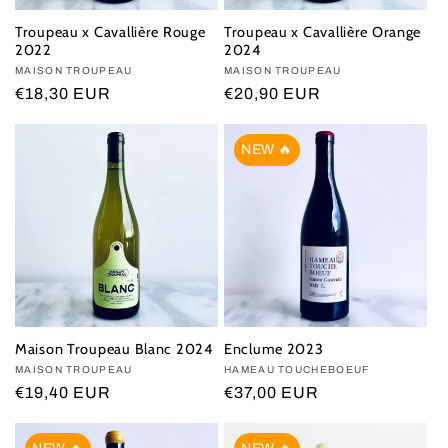
Troupeau x Cavallière Rouge
Troupeau x Cavallière Orange
2022
2024
Vendor:
MAISON TROUPEAU
Vendor:
MAISON TROUPEAU
Regular
€18,30 EUR
Regular
€20,90 EUR
price
price
NEW 🔥
Maison Troupeau Blanc 2024
Enclume 2023
Vendor:
MAISON TROUPEAU
Vendor:
HAMEAU TOUCHEBOEUF
Regular
€19,40 EUR
Regular
€37,00 EUR
price
price