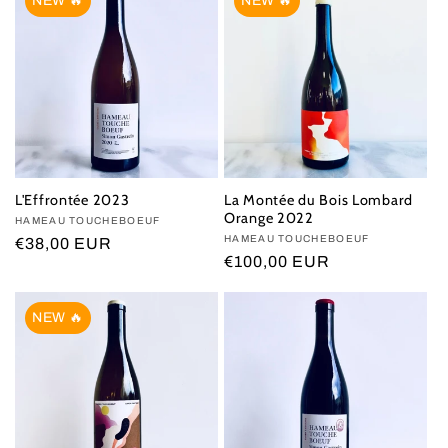
NEW 🔥
NEW 🔥
L'Effrontée 2023
La Montée du Bois Lombard
Orange 2022
Vendor:
HAMEAU TOUCHEBOEUF
Vendor:
HAMEAU TOUCHEBOEUF
Regular
€38,00 EUR
Regular
€100,00 EUR
price
price
NEW 🔥