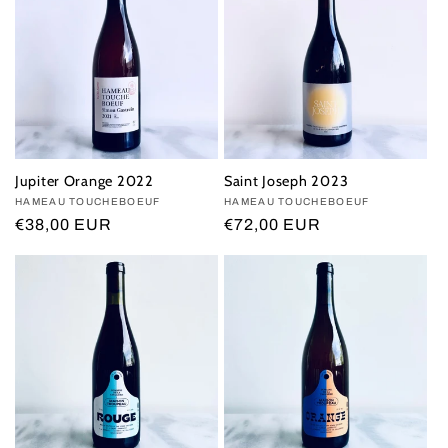
Jupiter Orange 2022
Saint Joseph 2023
Vendor:
HAMEAU TOUCHEBOEUF
Vendor:
HAMEAU TOUCHEBOEUF
Regular
€38,00 EUR
Regular
€72,00 EUR
price
price