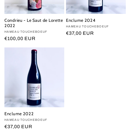
Condrieu - Le Saut de Lorette
Enclume 2024
2022
Vendor:
HAMEAU TOUCHEBOEUF
Vendor:
HAMEAU TOUCHEBOEUF
Regular
€37,00 EUR
Regular
€100,00 EUR
price
price
Enclume 2022
Vendor:
HAMEAU TOUCHEBOEUF
Regular
€37,00 EUR