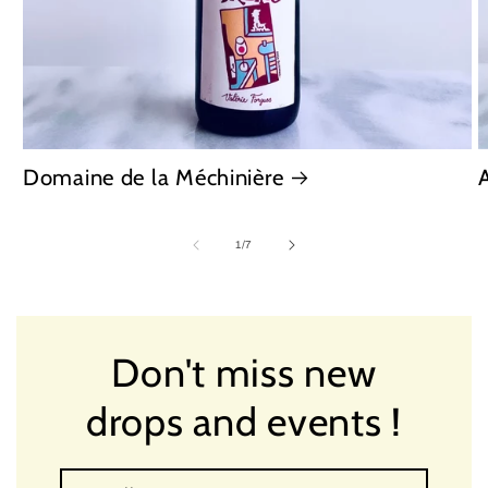
Domaine de la Méchinière
of
1
/
7
Don't miss new
drops and events !