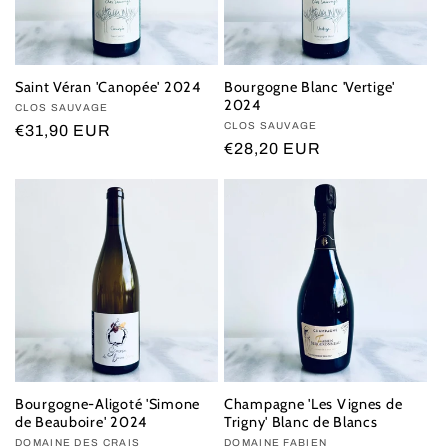
Saint Véran 'Canopée' 2024
Bourgogne Blanc 'Vertige'
2024
Vendor:
CLOS SAUVAGE
Vendor:
CLOS SAUVAGE
Regular
€31,90 EUR
Regular
€28,20 EUR
price
price
Bourgogne-Aligoté 'Simone
Champagne 'Les Vignes de
de Beauboire' 2024
Trigny' Blanc de Blancs
Vendor:
DOMAINE DES CRAIS
Vendor:
DOMAINE FABIEN