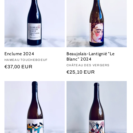
Enclume 2024
Beaujolais-Lantignié "Le
Blanc" 2024
Vendor:
HAMEAU TOUCHEBOEUF
Vendor:
CHÂTEAU DES VERGERS
Regular
€37,00 EUR
Regular
€25,10 EUR
price
price