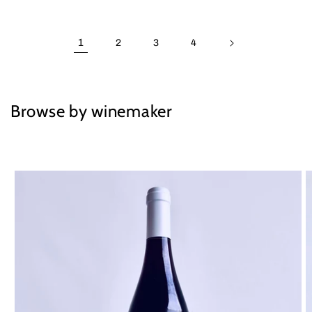
1
2
3
4
Browse by winemaker