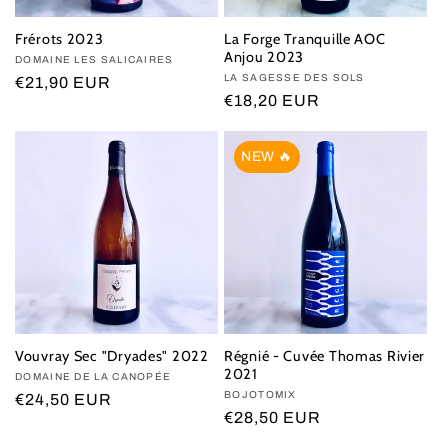
Frérots 2023
La Forge Tranquille AOC
Anjou 2023
Vendor:
DOMAINE LES SALICAIRES
Vendor:
LA SAGESSE DES SOLS
Regular
€21,90 EUR
Regular
€18,20 EUR
price
price
NEW 🔥
Vouvray Sec "Dryades" 2022
Régnié - Cuvée Thomas Rivier
2021
Vendor:
DOMAINE DE LA CANOPÉE
Vendor:
BOJOTOMIX
Regular
€24,50 EUR
Regular
€28,50 EUR
price
price