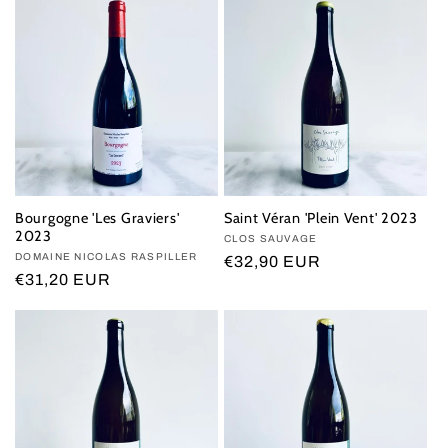
Bourgogne 'Les Graviers'
Saint Véran 'Plein Vent' 2023
2023
Vendor:
CLOS SAUVAGE
Vendor:
DOMAINE NICOLAS RASPILLER
Regular
€32,90 EUR
Regular
€31,20 EUR
price
price