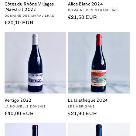
Côtes du Rhône Villages
Alice Blanc 2024
o
'Maestral' 2022
Vendor:
DOMAINE DES MARAVILHAS
Vendor:
DOMAINE DES MARAVILHAS
Regular
€21,50 EUR
n
Regular
€20,10 EUR
price
price
:
Vertigo 2022
La Jajathèque 2024
Vendor:
LA NOUVELLE DON(N)E
Vendor:
LES ABRIGANS
Regular
€40,00 EUR
Regular
€21,90 EUR
price
price