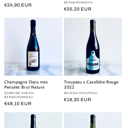
BERGERONNEAU
Regular
€24,90 EUR
Regular
€55,20 EUR
price
price
Champagne 'Dans mes
Troupeau x Cavallière Rouge
Pensées' Brut Nature
2022
Vendor:
DOMAINE FABIEN
Vendor:
MAISON TROUPEAU
BERGERONNEAU
Regular
€18,30 EUR
Regular
€48,10 EUR
price
price