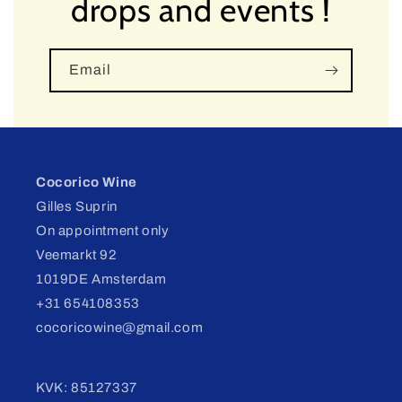
drops and events !
Email
Cocorico Wine
Gilles Suprin
On appointment only
Veemarkt 92
1019DE Amsterdam
+31 654108353
cocoricowine@gmail.com
KVK: 85127337