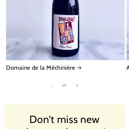
Domaine de la Méchinière
of
1
/
7
Don't miss new