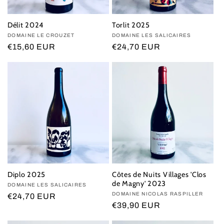
Délit 2024
Torlit 2025
Vendor:
DOMAINE LE CROUZET
Vendor:
DOMAINE LES SALICAIRES
Regular
€15,60 EUR
Regular
€24,70 EUR
price
price
Diplo 2025
Côtes de Nuits Villages 'Clos
de Magny' 2023
Vendor:
DOMAINE LES SALICAIRES
Vendor:
DOMAINE NICOLAS RASPILLER
Regular
€24,70 EUR
Regular
€39,90 EUR
price
price