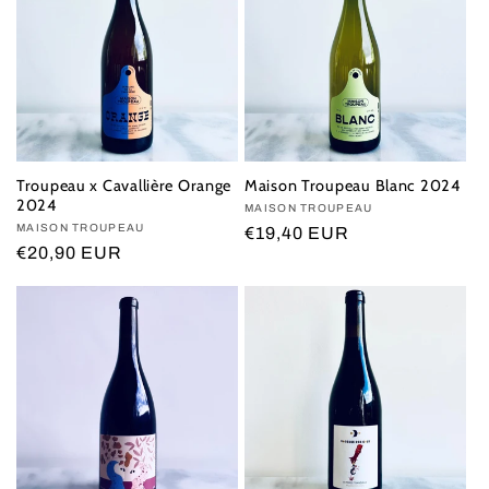
Troupeau x Cavallière Orange
Maison Troupeau Blanc 2024
2024
Vendor:
MAISON TROUPEAU
Vendor:
MAISON TROUPEAU
Regular
€19,40 EUR
Regular
€20,90 EUR
price
price