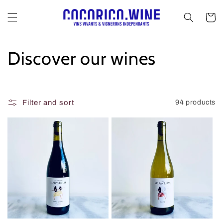
Skip to
content
Cart
C
Discover our wines
o
l
Filter and sort
94 products
l
e
c
t
i